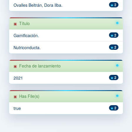
Ovalles Beltrán, Dora Ilba.
2
Título
Gamificación.
2
Nutriconducta.
2
Fecha de lanzamiento
2021
2
Has File(s)
true
2