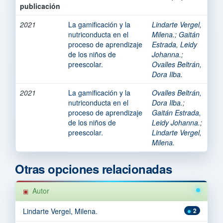
publicación
2021
La gamificación y la
Lindarte Vergel,
nutriconducta en el
Milena.
;
Gaitán
proceso de aprendizaje
Estrada, Leidy
de los niños de
Johanna.
;
preescolar.
Ovalles Beltrán,
Dora Ilba.
2021
La gamificación y la
Ovalles Beltrán,
nutriconducta en el
Dora Ilba.
;
proceso de aprendizaje
Gaitán Estrada,
de los niños de
Leidy Johanna.
;
preescolar.
Lindarte Vergel,
Milena.
Otras opciones relacionadas
Autor
Lindarte Vergel, Milena.
2