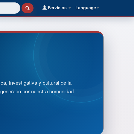
Servicios
Language
, investigativa y cultural de la
o generado por nuestra comunidad