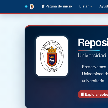
Skip
Página de inicio
Listar
Ayud
navigation
Reposi
Universidad
Preservamos, o
Universidad d
universitaria.
Explorar cole