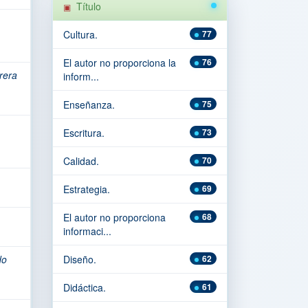
Título
Cultura.
77
El autor no proporciona la
76
rera
inform...
Enseñanza.
75
Escritura.
73
Calidad.
70
Estrategia.
69
El autor no proporciona
68
informaci...
do
Diseño.
62
Didáctica.
61