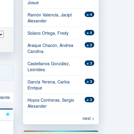
Josue
Ramón Valencia, Jacipt
4
Alexander
Solano Ortega, Fredy
4
Araque Chacón, Andrea
3
Carolina.
Castellanos González,
3
Leónides.
García Yerena, Carlos
3
Enrique
uiente
Hoyos Contreras, Sergio
3
Alexander
next >