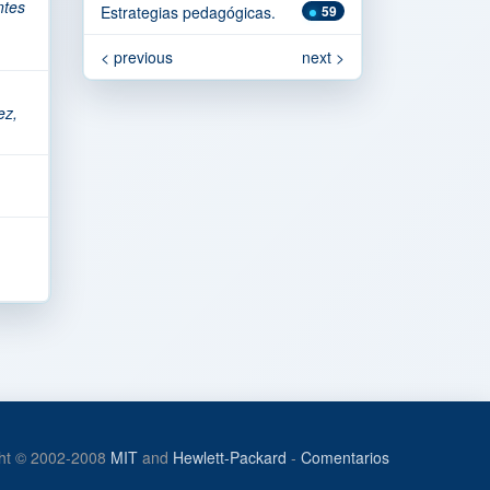
tes
Estrategias pedagógicas.
59
< previous
next >
ez,
ht © 2002-2008
MIT
and
Hewlett-Packard
-
Comentarios