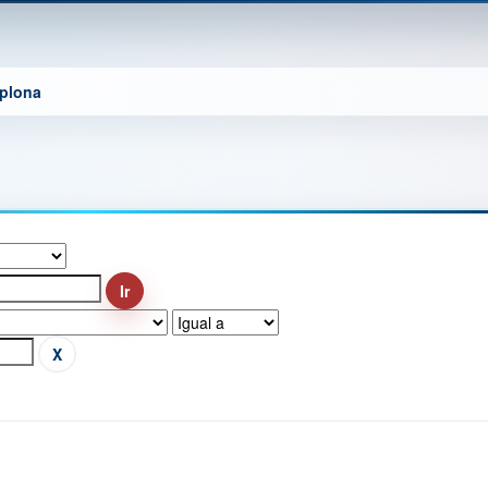
mplona