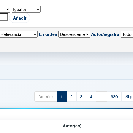
En orden
Autor/registro
Anterior
1
2
3
4
...
930
Sig
Autor(es)