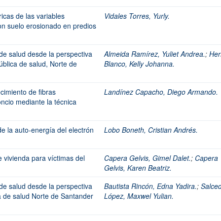
icas de las variables
Vidales Torres, Yurly.
n suelo erosionado en predios
 de salud desde la perspectiva
Almeida Ramírez, Yuliet Andrea.
;
Her
pública de salud, Norte de
Blanco, Kelly Johanna.
cimiento de fibras
Landínez Capacho, Diego Armando.
oncio mediante la técnica
de la auto-energía del electrón
Lobo Boneth, Cristian Andrés.
e vivienda para víctimas del
Capera Gelvis, Gimel Dalet.
;
Capera
Gelvis, Karen Beatriz.
 de salud desde la perspectiva
Bautista Rincón, Edna Yadira.
;
Salce
ca de salud Norte de Santander
López, Maxwel Yulian.