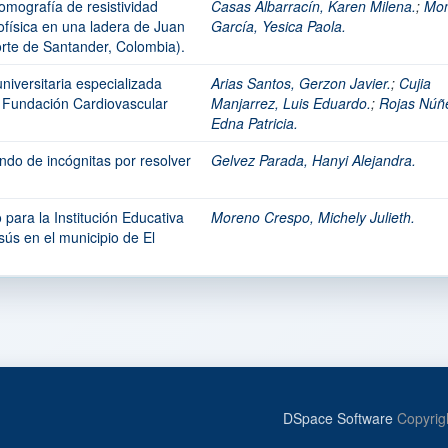
tomografía de resistividad
Casas Albarracín, Karen Milena.
;
Mon
eofísica en una ladera de Juan
García, Yesica Paola.
orte de Santander, Colombia).
niversitaria especializada
Arias Santos, Gerzon Javier.
;
Cujia
 Fundación Cardiovascular
Manjarrez, Luis Eduardo.
;
Rojas Núñ
Edna Patricia.
ndo de incógnitas por resolver
Gelvez Parada, Hanyi Alejandra.
 para la Institución Educativa
Moreno Crespo, Michely Julieth.
ús en el municipio de El
DSpace Software
Copyrig