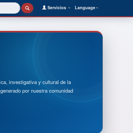
Servicios
Language
, investigativa y cultural de la
o generado por nuestra comunidad