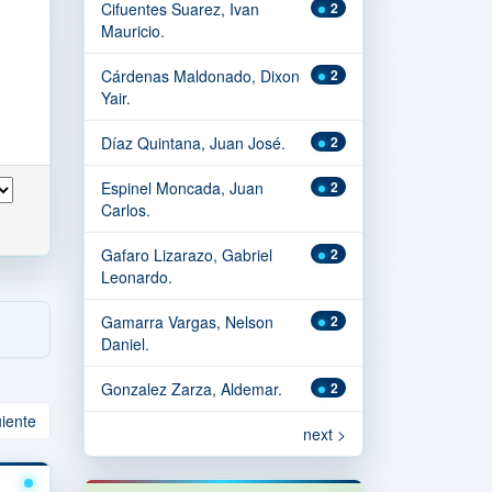
Cifuentes Suarez, Ivan
2
Mauricio.
Cárdenas Maldonado, Dixon
2
Yair.
Díaz Quintana, Juan José.
2
Espinel Moncada, Juan
2
Carlos.
Gafaro Lizarazo, Gabriel
2
Leonardo.
Gamarra Vargas, Nelson
2
Daniel.
Gonzalez Zarza, Aldemar.
2
uiente
next >