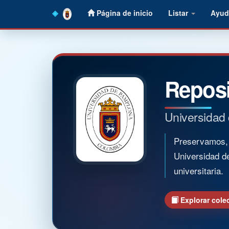
Skip
Página de inicio
Listar
Ayud
navigation
Reposi
Universidad
Preservamos, o
Universidad d
universitaria.
Explorar cole