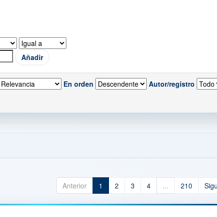
En orden
Autor/registro
Anterior
1
2
3
4
...
210
Sig