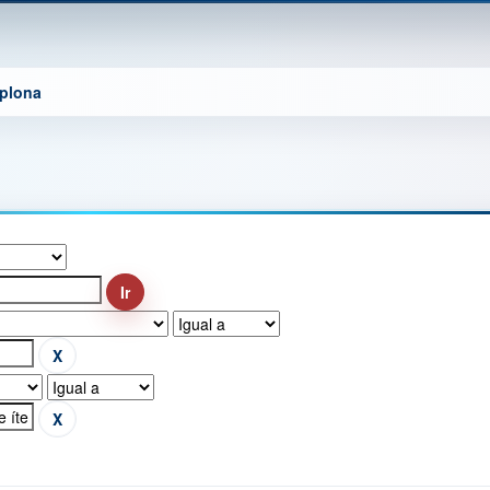
mplona