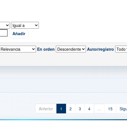
En orden
Autor/registro
Anterior
1
2
3
4
...
15
Sig