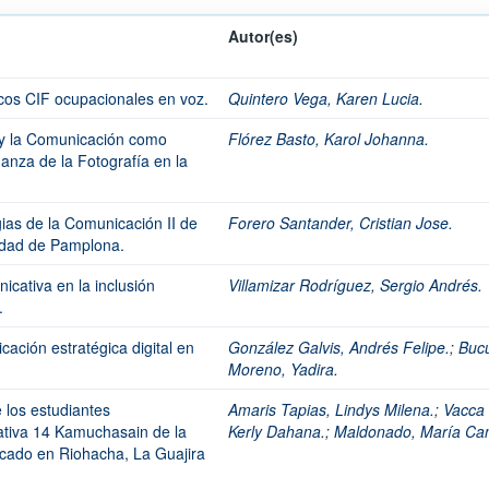
Autor(es)
cos CIF ocupacionales en voz.
Quintero Vega, Karen Lucia.
 y la Comunicación como
Flórez Basto, Karol Johanna.
anza de la Fotografía en la
gias de la Comunicación II de
Forero Santander, Cristian Jose.
idad de Pamplona.
icativa en la inclusión
Villamizar Rodríguez, Sergio Andrés.
.
ación estratégica digital en
González Galvis, Andrés Felipe.
;
Buc
Moreno, Yadira.
e los estudiantes
Amaris Tapias, Lindys Milena.
;
Vacca 
ativa 14 Kamuchasain de la
Kerly Dahana.
;
Maldonado, María Cam
cado en Riohacha, La Guajira