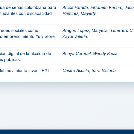
ngua de señas colombiana para
Arcos Parada, Elizabeth Karina.
;
Jac
studiantes con discapacidad
Ramirez, Mayerly.
n redes sociales como
Aragón López, Maryelis.
;
Guerrero C
o emprendimiento Yuly Store
Zaydi Valeria.
ón digital de la alcaldía de
Anaya Coronel, Wendy Paola.
s públicas.
 del movimiento juvenil R21
Castro Acosta, Sara Victoria.