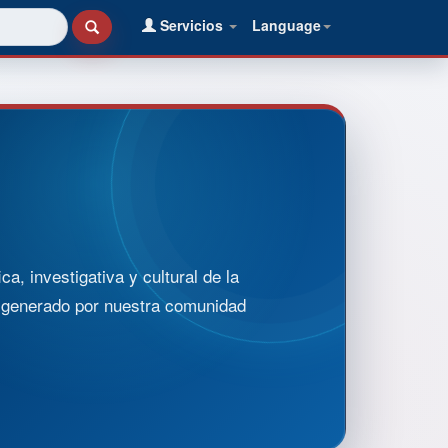
Servicios
Language
, investigativa y cultural de la
o generado por nuestra comunidad