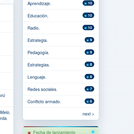
Aprendizaje.
10
Educación.
10
Radio.
10
Estrategia.
9
Pedagogía.
9
Estrategias.
8
Lenguaje.
8
Redes sociales.
7
urú
Conflicto armado.
6
Melo,
next >
ila.
Fecha de lanzamiento