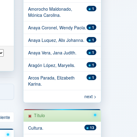
Amorocho Maldonado,
1
Mónica Carolina.
Anaya Coronel, Wendy Paola.
1
Anaya Luquez, Alix Johanna.
1
Anaya Vera, Jana Judith.
1
Aragón López, Maryelis.
1
Arcos Parada, Elizabeth
1
Karina.
next >
Título
uiente
Cultura.
13