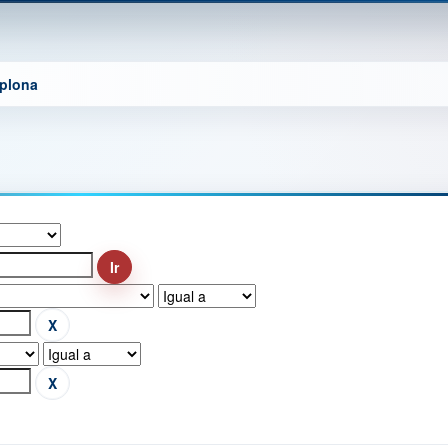
mplona