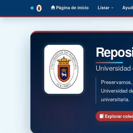
Skip
Página de inicio
Listar
Ayud
navigation
Reposi
Universidad
Preservamos, o
Universidad d
universitaria.
Explorar cole