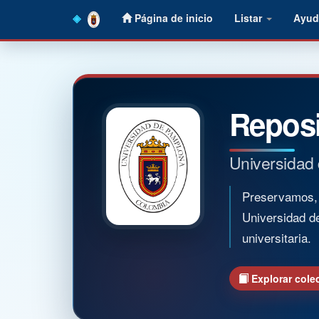
Skip
Página de inicio
Listar
Ayud
navigation
Reposi
Universidad
Preservamos, o
Universidad d
universitaria.
Explorar cole