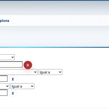
mplona