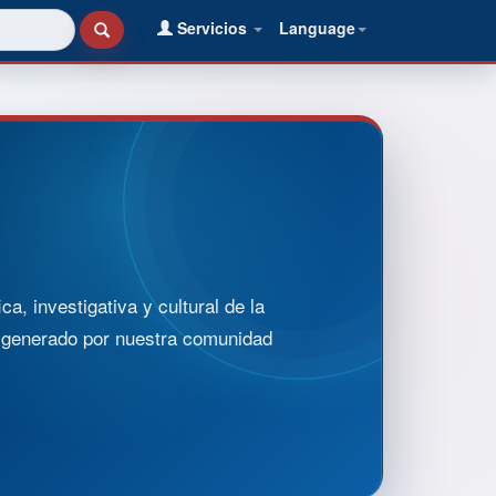
Servicios
Language
, investigativa y cultural de la
o generado por nuestra comunidad