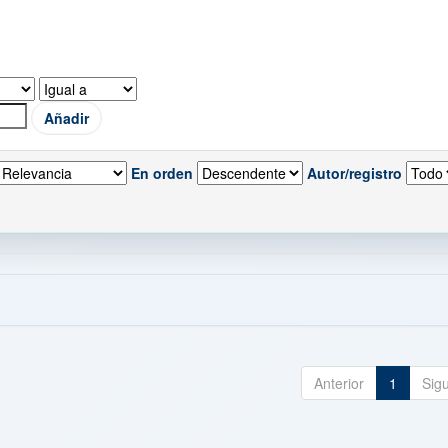
En orden
Autor/registro
Anterior
1
Sig