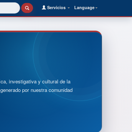
Servicios
Language
, investigativa y cultural de la
o generado por nuestra comunidad