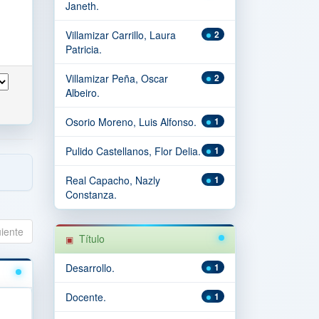
Janeth.
Villamizar Carrillo, Laura
2
Patricia.
Villamizar Peña, Oscar
2
Albeiro.
Osorio Moreno, Luis Alfonso.
1
Pulido Castellanos, Flor Delia.
1
Real Capacho, Nazly
1
Constanza.
uiente
Título
Desarrollo.
1
Docente.
1