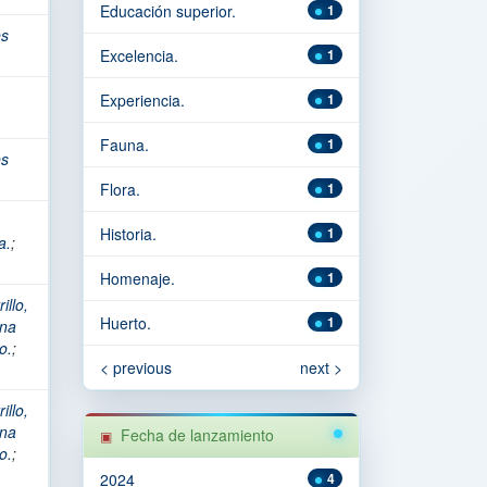
Educación superior.
1
es
Excelencia.
1
Experiencia.
1
Fauna.
1
es
Flora.
1
Historia.
1
a.
;
Homenaje.
1
illo,
Huerto.
1
ana
o.
;
< previous
next >
illo,
ana
Fecha de lanzamiento
o.
;
2024
4