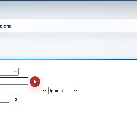
mplona