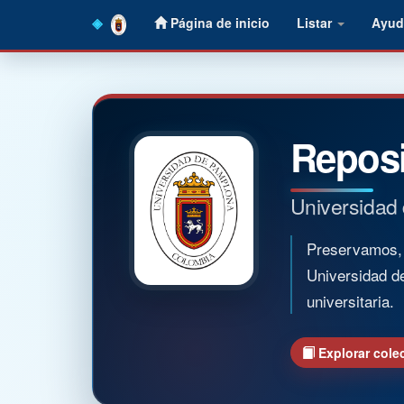
Skip
Página de inicio
Listar
Ayud
navigation
Reposi
Universidad
Preservamos, o
Universidad d
universitaria.
Explorar cole