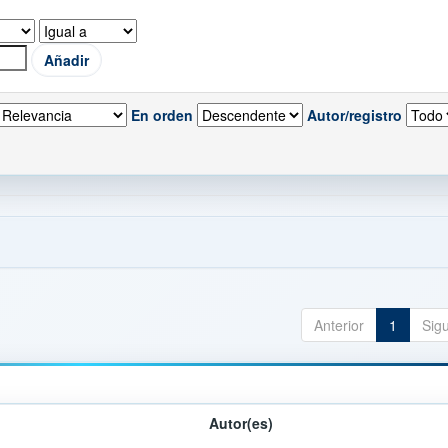
En orden
Autor/registro
Anterior
1
Sig
Autor(es)