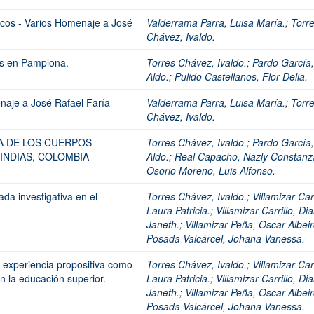
ticos - Varios Homenaje a José
Valderrama Parra, Luisa María.
;
Torr
Chávez, Ivaldo.
os en Pamplona.
Torres Chávez, Ivaldo.
;
Pardo García,
Aldo.
;
Pulido Castellanos, Flor Delia.
naje a José Rafael Faría
Valderrama Parra, Luisa María.
;
Torr
Chávez, Ivaldo.
A DE LOS CUERPOS
Torres Chávez, Ivaldo.
;
Pardo García,
INDIAS, COLOMBIA
Aldo.
;
Real Capacho, Nazly Constanz
Osorio Moreno, Luis Alfonso.
a investigativa en el
Torres Chávez, Ivaldo.
;
Villamizar Carr
Laura Patricia.
;
Villamizar Carrillo, Di
Janeth.
;
Villamizar Peña, Oscar Albeir
Posada Valcárcel, Johana Vanessa.
 experiencia propositiva como
Torres Chávez, Ivaldo.
;
Villamizar Carr
n la educación superior.
Laura Patricia.
;
Villamizar Carrillo, Di
Janeth.
;
Villamizar Peña, Oscar Albeir
Posada Valcárcel, Johana Vanessa.