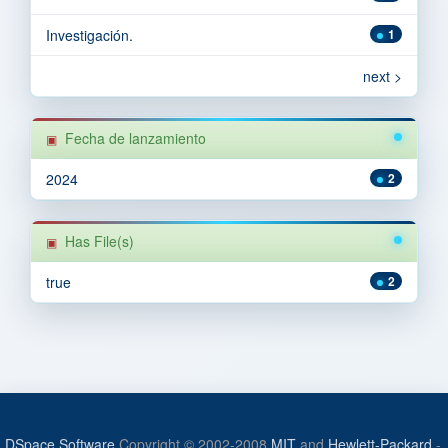
Investigación.
1
next >
Fecha de lanzamiento
2024
2
Has File(s)
true
2
DSpace Software
Copyright © 2002-2008
MIT
and
Hewlett-Packard
-