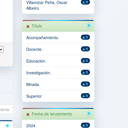
Villamizar Peña, Oscar
1
Albeiro.
Título
Acompañamiento.
1
Docente.
1
Educación.
1
Investigación.
1
Mirada.
1
Superior.
1
uiente
Fecha de lanzamiento
2024
1