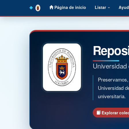
Skip
Página de inicio
Listar
Ayud
navigation
Reposi
Universidad
Preservamos, o
Universidad d
universitaria.
Explorar cole