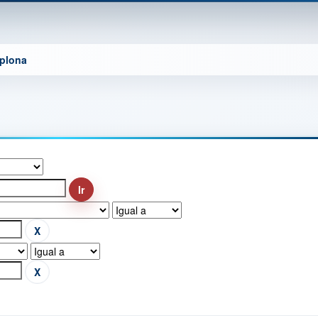
mplona