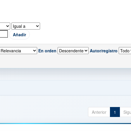
En orden
Autor/registro
Anterior
1
Sig