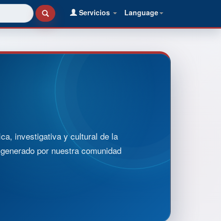
Servicios
Language
, investigativa y cultural de la
o generado por nuestra comunidad