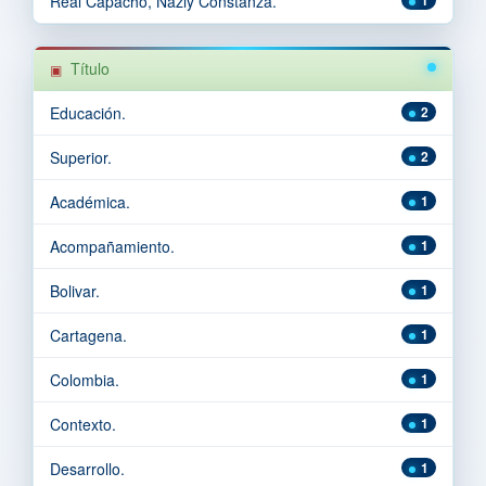
Real Capacho, Nazly Constanza.
Título
Educación.
2
Superior.
2
Académica.
1
Acompañamiento.
1
Bolivar.
1
Cartagena.
1
Colombia.
1
Contexto.
1
Desarrollo.
1