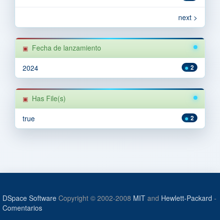
next >
Fecha de lanzamiento
2024
2
Has File(s)
true
2
DSpace Software
Copyright © 2002-2008
MIT
and
Hewlett-Packard
-
Comentarios