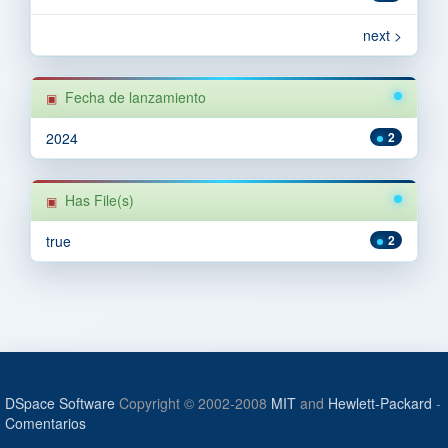
next >
Fecha de lanzamiento
2024
2
Has File(s)
true
2
DSpace Software
Copyright © 2002-2008
MIT
and
Hewlett-Packard
-
Comentarios