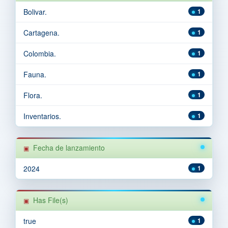
Bolivar.
1
Cartagena.
1
Colombia.
1
Fauna.
1
Flora.
1
Inventarios.
1
Fecha de lanzamiento
2024
1
Has File(s)
true
1