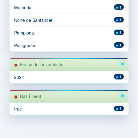
Memoria.
1
Norte de Santander.
1
Pamplona.
1
Postgrados.
1
Fecha de lanzamiento
2024
1
Has File(s)
true
1