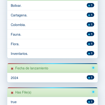
Bolivar.
1
Cartagena.
1
Colombia.
1
Fauna.
1
Flora.
1
Inventarios.
1
Fecha de lanzamiento
2024
1
Has File(s)
true
1