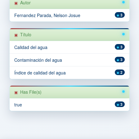
Autor
Fernandez Parada, Nelson Josue
3
Título
Calidad del agua
3
Contaminación del agua
3
Índice de calidad del agua
2
Has File(s)
true
3