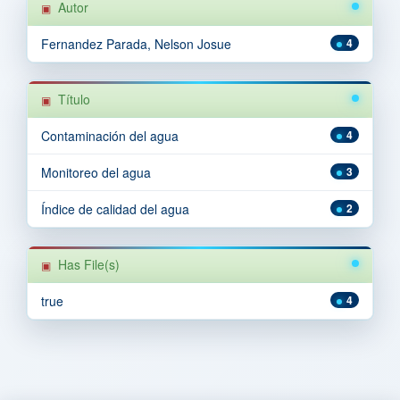
Autor
Fernandez Parada, Nelson Josue
4
Título
Contaminación del agua
4
Monitoreo del agua
3
Índice de calidad del agua
2
Has File(s)
true
4