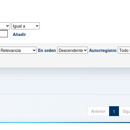
En orden
Autor/registro
Anterior
1
Sig