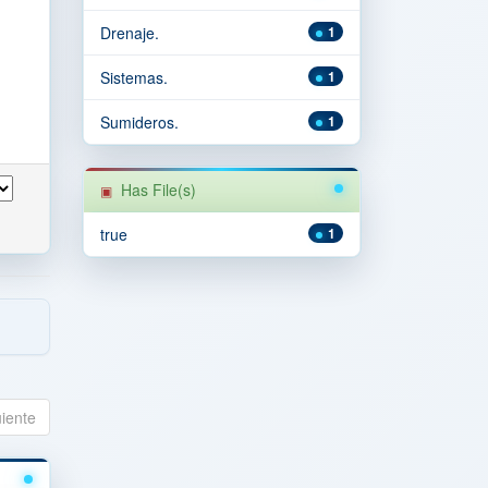
Drenaje.
1
Sistemas.
1
Sumideros.
1
Has File(s)
true
1
uiente