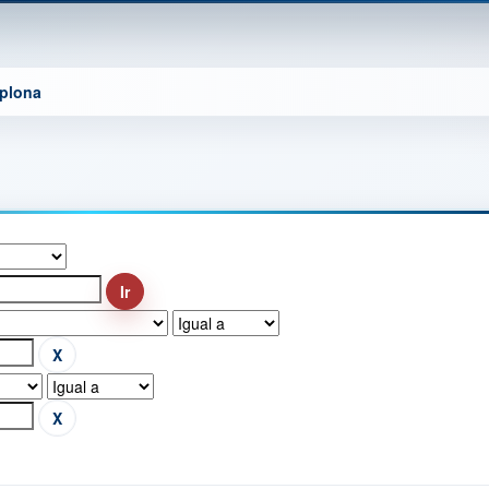
mplona