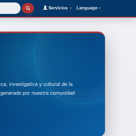
Servicios
Language
, investigativa y cultural de la
o generado por nuestra comunidad