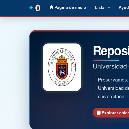
Skip
Página de inicio
Listar
Ayud
navigation
Reposi
Universidad
Preservamos, o
Universidad d
universitaria.
Explorar cole