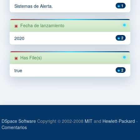
Sistemas de Alerta.
1
Fecha de lanzamiento
2020
2
Has File(s)
true
2
DSpace Software
Copyright © 2002-2008
MIT
and
Hewlett-Packard
-
Comentarios