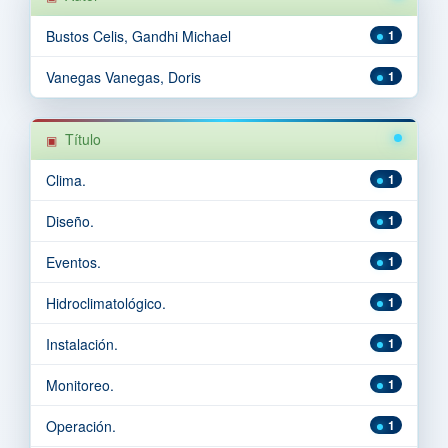
Bustos Celis, Gandhi Michael
1
Vanegas Vanegas, Doris
1
Título
Clima.
1
Diseño.
1
Eventos.
1
Hidroclimatológico.
1
Instalación.
1
Monitoreo.
1
Operación.
1