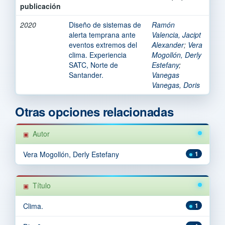
publicación
2020
Diseño de sistemas de
Ramón
alerta temprana ante
Valencia, Jacipt
eventos extremos del
Alexander
;
Vera
clima. Experiencia
Mogollón, Derly
SATC, Norte de
Estefany
;
Santander.
Vanegas
Vanegas, Doris
Otras opciones relacionadas
Autor
Vera Mogollón, Derly Estefany
1
Título
Clima.
1