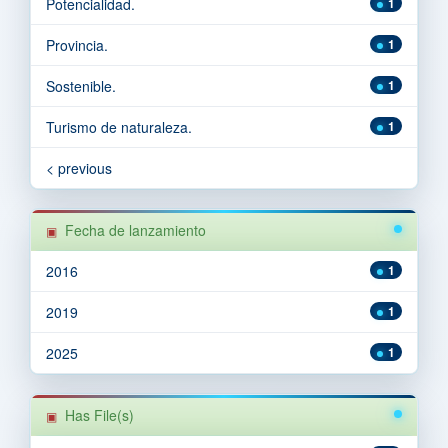
Potencialidad.
1
Provincia.
1
Sostenible.
1
Turismo de naturaleza.
1
< previous
Fecha de lanzamiento
2016
1
2019
1
2025
1
Has File(s)