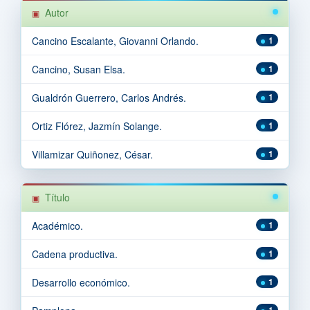
Autor
Cancino Escalante, Giovanni Orlando.
1
Cancino, Susan Elsa.
1
Gualdrón Guerrero, Carlos Andrés.
1
Ortiz Flórez, Jazmín Solange.
1
Villamizar Quiñonez, César.
1
Título
Académico.
1
Cadena productiva.
1
Desarrollo económico.
1
1