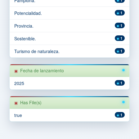
Pamplona.
Potencialidad.
1
Provincia.
1
Sostenible.
1
Turismo de naturaleza.
1
Fecha de lanzamiento
2025
1
Has File(s)
true
1