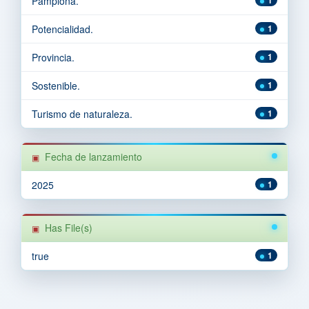
Pamplona.
Potencialidad.
1
Provincia.
1
Sostenible.
1
Turismo de naturaleza.
1
Fecha de lanzamiento
2025
1
Has File(s)
true
1