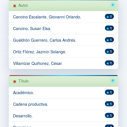
Autor
Cancino Escalante, Giovanni Orlando.
1
Cancino, Susan Elsa.
1
Gualdrón Guerrero, Carlos Andrés.
1
Ortiz Flórez, Jazmín Solange.
1
Villamizar Quiñonez, César.
1
Título
Académico.
1
Cadena productiva.
1
Desarrollo.
1
1