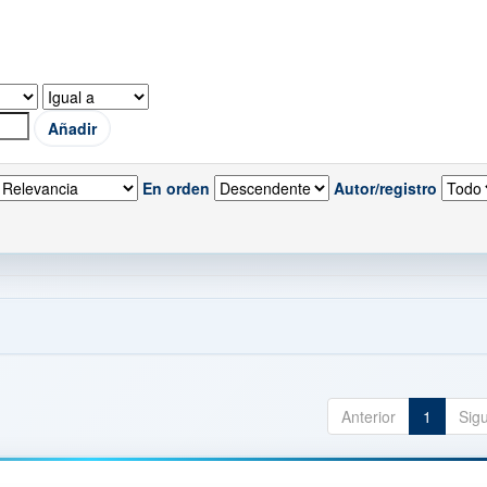
En orden
Autor/registro
Anterior
1
Sig