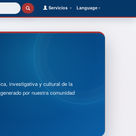
Servicios
Language
, investigativa y cultural de la
o generado por nuestra comunidad