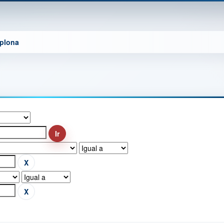
mplona