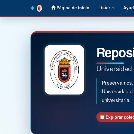
Skip
Página de inicio
Listar
Ayud
navigation
Reposi
Universidad
Preservamos, o
Universidad d
universitaria.
Explorar cole