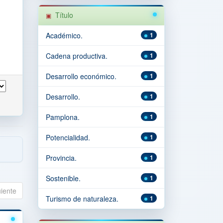
Título
Académico.
1
Cadena productiva.
1
Desarrollo económico.
1
Desarrollo.
1
Pamplona.
1
Potencialidad.
1
Provincia.
1
Sostenible.
1
uiente
Turismo de naturaleza.
1