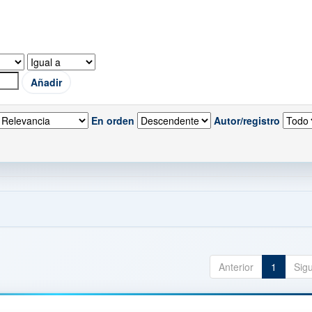
En orden
Autor/registro
Anterior
1
Sig