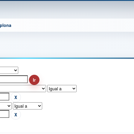
mplona