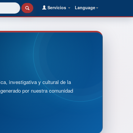
Servicios
Language
, investigativa y cultural de la
o generado por nuestra comunidad