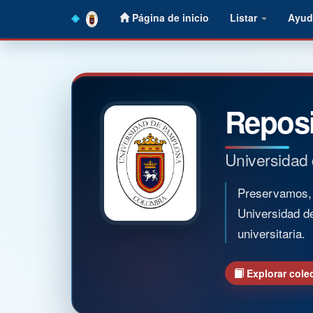
Skip
Página de inicio
Listar
Ayud
navigation
Reposi
Universidad
Preservamos, o
Universidad d
universitaria.
Explorar cole