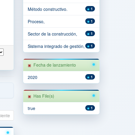
Método constructivo.
1
Proceso,
1
Sector de la construcción,
1
Sistema integrado de gestión,
1
Fecha de lanzamiento
2020
1
Has File(s)
true
1
uiente