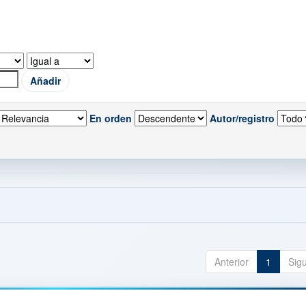
En orden
Autor/registro
Anterior
1
Sig