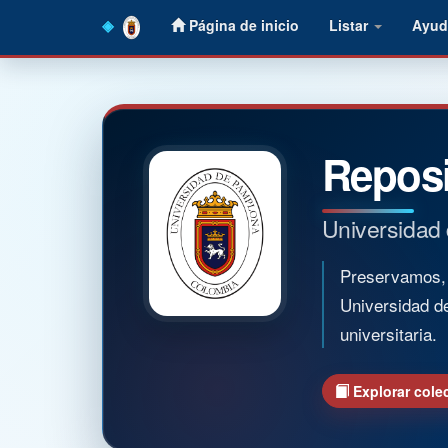
Skip
Página de inicio
Listar
Ayud
navigation
Reposi
Universidad
Preservamos, o
Universidad d
universitaria.
Explorar cole