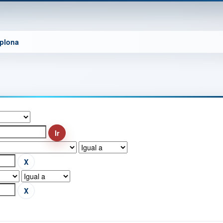
mplona