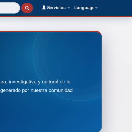
Servicios
Language
, investigativa y cultural de la
o generado por nuestra comunidad