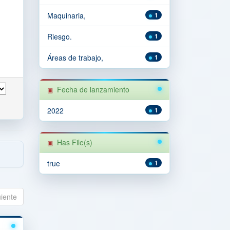
Maquinaria,
1
Riesgo.
1
Áreas de trabajo,
1
Fecha de lanzamiento
2022
1
Has File(s)
true
1
uiente