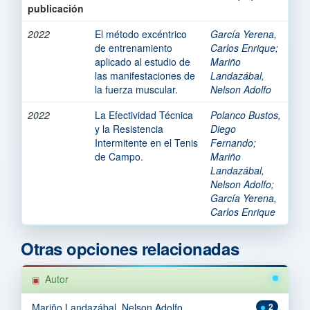
publicación
2022
El método excéntrico
García Yerena,
de entrenamiento
Carlos Enrique
;
aplicado al estudio de
Mariño
las manifestaciones de
Landazábal,
la fuerza muscular.
Nelson Adolfo
2022
La Efectividad Técnica
Polanco Bustos,
y la Resistencia
Diego
Intermitente en el Tenis
Fernando
;
de Campo.
Mariño
Landazábal,
Nelson Adolfo
;
García Yerena,
Carlos Enrique
Otras opciones relacionadas
Autor
Mariño Landazábal, Nelson Adolfo
2