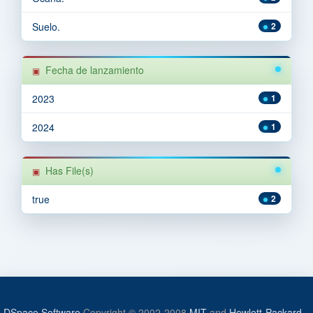
Suelo.
2
Fecha de lanzamiento
2023
1
2024
1
Has File(s)
true
2
DSpace Software
Copyright © 2002-2008
MIT
and
Hewlett-Packard
-