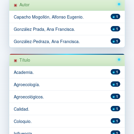
Autor
Capacho Mogollón, Alfonso Eugenio.
1
González Prada, Ana Francisca.
1
González-Pedraza, Ana Francisca.
1
Título
Academia.
1
Agroecología.
1
Agroecológicos.
1
Calidad.
1
Coloquio.
1
Influencia.
1