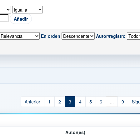
En orden
Autor/registro
Anterior
1
2
3
4
5
6
...
9
Sig
Autor(es)