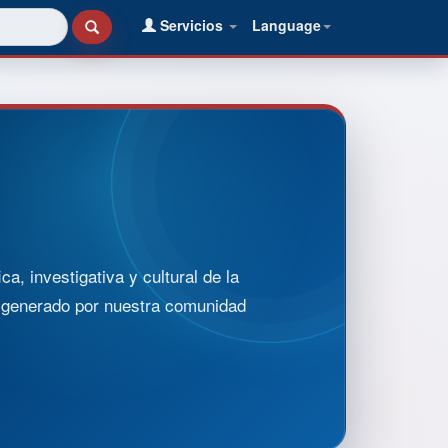
Servicios
Language
, investigativa y cultural de la
o generado por nuestra comunidad