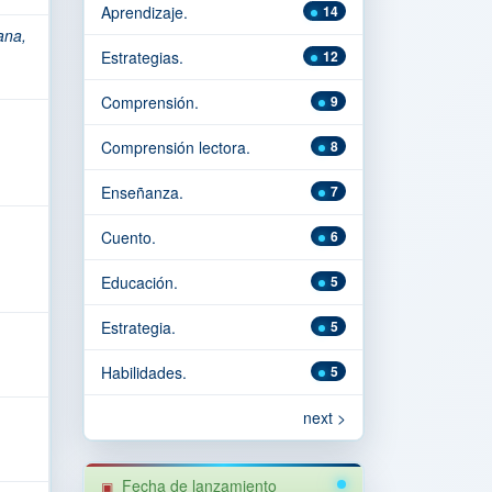
Aprendizaje.
14
ana,
Estrategias.
12
Comprensión.
9
Comprensión lectora.
8
Enseñanza.
7
Cuento.
6
Educación.
5
Estrategia.
5
Habilidades.
5
next >
Fecha de lanzamiento