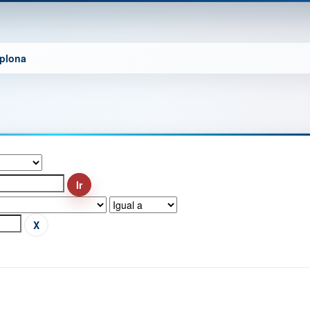
mplona