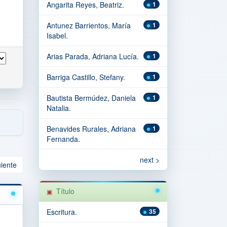
Angarita Reyes, Beatriz.
1
Antunez Barrientos, María
1
Isabel.
Arias Parada, Adriana Lucía.
1
Barriga Castillo, Stefany.
1
Bautista Bermúdez, Daniela
1
Natalia.
Benavides Rurales, Adriana
1
Fernanda.
next >
uiente
Título
Escritura.
35