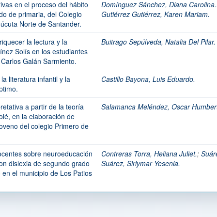
tivas en el proceso del hábito
Domínguez Sánchez, Diana Carolina.
do de primaria, del Colegio
Gutiérrez Gutiérrez, Karen Mariam.
úcuta Norte de Santander.
iquecer la lectura y la
Buitrago Sepúlveda, Natalia Del Pilar.
ínez Solís en los estudiantes
s Carlos Galán Sarmiento.
a literatura infantil y la
Castillo Bayona, Luis Eduardo.
ptimo.
etativa a partir de la teoría
Salamanca Meléndez, Oscar Humber
olé, en la elaboración de
noveno del colegio Primero de
docentes sobre neuroeducación
Contreras Torra, Heliana Juliet.
;
Suár
con dislexia de segundo grado
Suárez, Sirlymar Yesenia.
 en el municipio de Los Patios