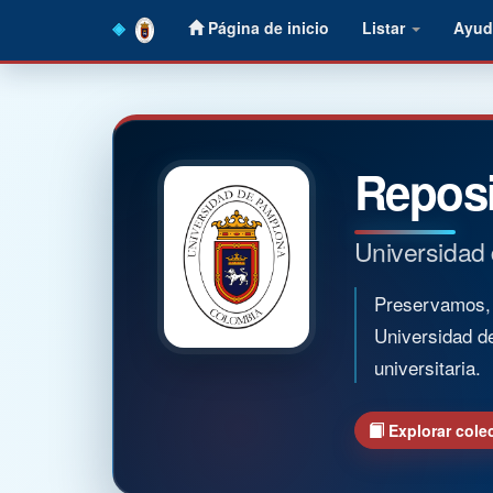
Skip
Página de inicio
Listar
Ayud
navigation
Reposi
Universidad
Preservamos, o
Universidad d
universitaria.
Explorar cole