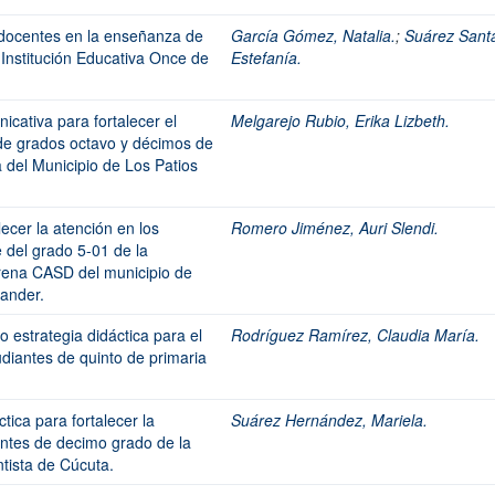
docentes en la enseñanza de
García Gómez, Natalia.
;
Suárez Sant
a Institución Educativa Once de
Estefanía.
cativa para fortalecer el
Melgarejo Rubio, Erika Lizbeth.
 de grados octavo y décimos de
a del Municipio de Los Patios
ecer la atención en los
Romero Jiménez, Auri Slendi.
 del grado 5-01 de la
rena CASD del municipio de
ander.
 estrategia didáctica para el
Rodríguez Ramírez, Claudia María.
tudiantes de quinto de primaria
ica para fortalecer la
Suárez Hernández, Mariela.
iantes de decimo grado de la
ntista de Cúcuta.