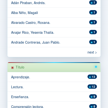
Adán Piraban, Andrés.
1
Alba Niño, Magali
1
Alvarado Castro, Roxana.
1
Anajar Rico, Yesenia Thalía.
1
Andrade Contreras, Juan Pablo.
1
next >
Título
Aprendizaje.
13
Lectura.
12
Enseñanza.
9
Comprensión lectora.
8