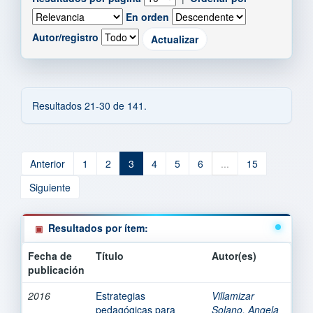
En orden
Autor/registro
Resultados 21-30 de 141.
Anterior
1
2
3
4
5
6
...
15
Siguiente
Resultados por ítem:
Fecha de
Título
Autor(es)
publicación
2016
Estrategias
Villamizar
pedagógicas para
Solano, Angela