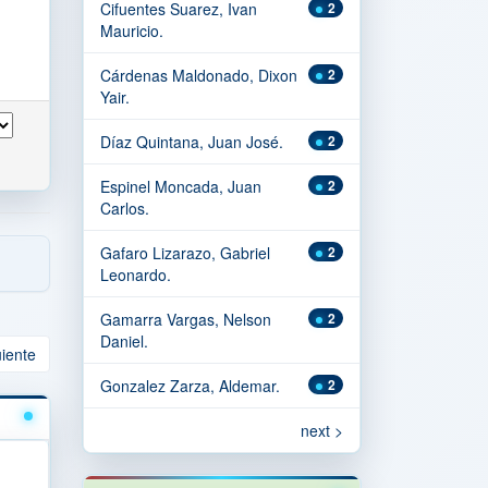
Cifuentes Suarez, Ivan
2
Mauricio.
Cárdenas Maldonado, Dixon
2
Yair.
Díaz Quintana, Juan José.
2
Espinel Moncada, Juan
2
Carlos.
Gafaro Lizarazo, Gabriel
2
Leonardo.
Gamarra Vargas, Nelson
2
Daniel.
uiente
Gonzalez Zarza, Aldemar.
2
next >