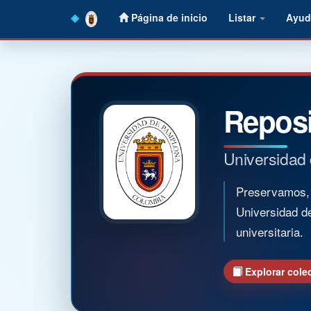
Skip
Página de inicio
Listar
Ayud
navigation
Reposi
Universidad
Preservamos, o
Universidad d
universitaria.
Explorar cole