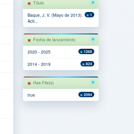
Título
Baque, J. V. (Mayo de 2013).
1
Acti...
Fecha de lanzamiento
2020 - 2025
1268
2014 - 2019
824
Has File(s)
true
2094