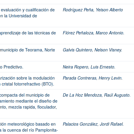
 evaluación y cualificación de
Rodríguez Peña, Yeison Alberto
n la Universidad de
 aprendizaje de las técnicas de
Flórez Peñaloza, Marco Antonio.
l municipio de Teorama, Norte
Galvis Quintero, Nelson Visney.
o Predictivo.
Neira Ropero, Luis Ernesto.
larización sobre la modulación
Parada Contreras, Henry Levin.
ristal fotorrefractivo (BTO).
 compacta del municipio de
De La Hoz Mendoza, Raúl Augusto.
ramiento mediante el diseño de
o, mezcla rapida, floculador,
ción meteorológico basado en
Palacios González, Jordi Rafael.
a la cuenca del río Pamplonita-