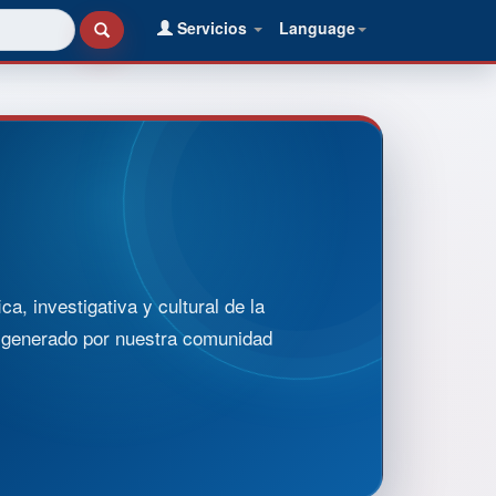
Servicios
Language
, investigativa y cultural de la
o generado por nuestra comunidad