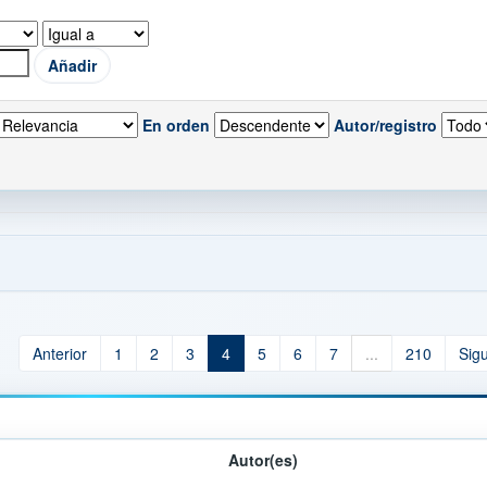
En orden
Autor/registro
Anterior
1
2
3
4
5
6
7
...
210
Sig
Autor(es)