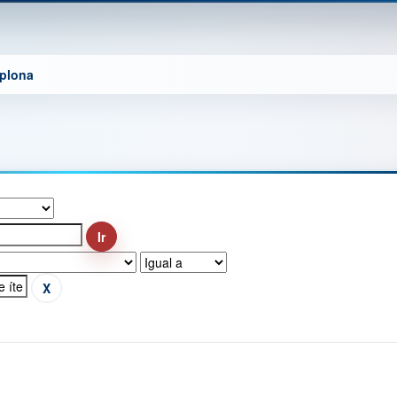
mplona