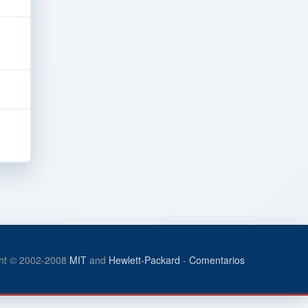
ht © 2002-2008
MIT
and
Hewlett-Packard
-
Comentarios