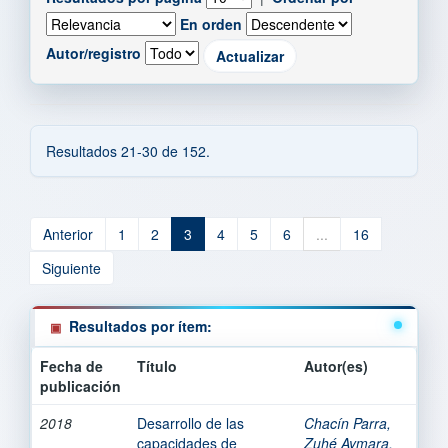
En orden
Autor/registro
Resultados 21-30 de 152.
Anterior
1
2
3
4
5
6
...
16
Siguiente
Resultados por ítem:
Fecha de
Título
Autor(es)
publicación
2018
Desarrollo de las
Chacín Parra,
capacidades de
Zuhé Aymara.