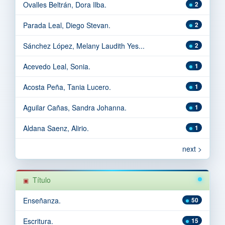
Ovalles Beltrán, Dora Ilba.
2
Parada Leal, Diego Stevan.
2
Sánchez López, Melany Laudith Yes...
2
Acevedo Leal, Sonia.
1
Acosta Peña, Tania Lucero.
1
Aguilar Cañas, Sandra Johanna.
1
Aldana Saenz, Alirio.
1
next >
Título
Enseñanza.
50
Escritura.
15