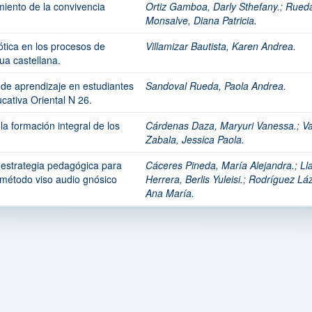
miento de la convivencia
Ortiz Gamboa, Darly Sthefany.
;
Rued
Monsalve, Diana Patricia.
iótica en los procesos de
Villamizar Bautista, Karen Andrea.
ua castellana.
s de aprendizaje en estudiantes
Sandoval Rueda, Paola Andrea.
ucativa Oriental N 26.
 la formación integral de los
Cárdenas Daza, Maryuri Vanessa.
;
Va
Zabala, Jessica Paola.
 estrategia pedagógica para
Cáceres Pineda, María Alejandra.
;
Ll
l método viso audio gnósico
Herrera, Berlis Yuleisi.
;
Rodríguez Láz
Ana María.