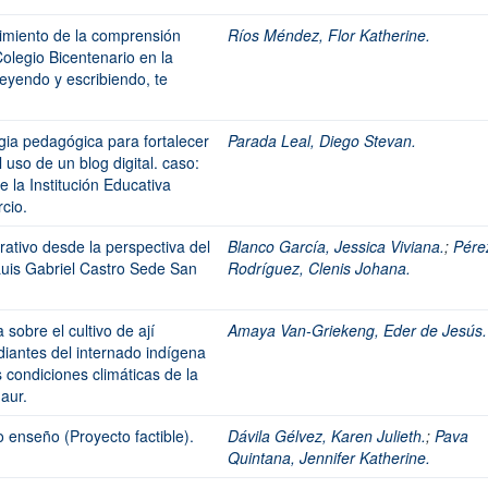
ecimiento de la comprensión
Ríos Méndez, Flor Katherine.
Colegio Bicentenario en la
leyendo y escribiendo, te
gia pedagógica para fortalecer
Parada Leal, Diego Stevan.
 uso de un blog digital. caso:
 la Institución Educativa
cio.
rativo desde la perspectiva del
Blanco García, Jessica Viviana.
;
Pére
 Luis Gabriel Castro Sede San
Rodríguez, Clenis Johana.
 sobre el cultivo de ají
Amaya Van-Griekeng, Eder de Jesús.
iantes del internado indígena
 condiciones climáticas de la
aur.
enseño (Proyecto factible).
Dávila Gélvez, Karen Julieth.
;
Pava
Quintana, Jennifer Katherine.