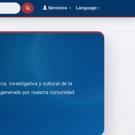
Servicios
Language
, investigativa y cultural de la
o generado por nuestra comunidad