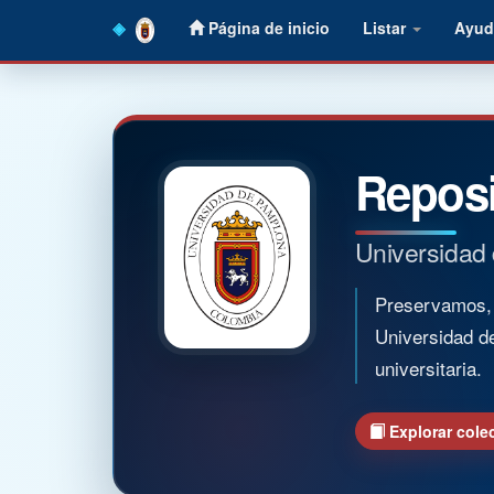
Skip
Página de inicio
Listar
Ayud
navigation
Reposi
Universidad
Preservamos, o
Universidad d
universitaria.
Explorar cole