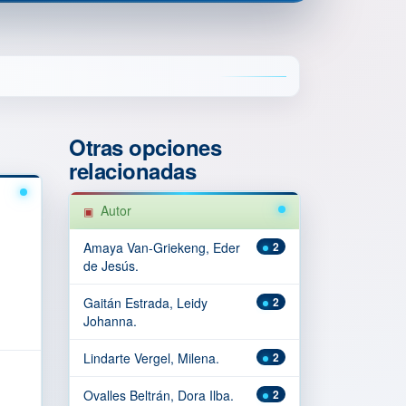
Otras opciones
relacionadas
Autor
Amaya Van-Griekeng, Eder
2
de Jesús.
Gaitán Estrada, Leidy
2
Johanna.
Lindarte Vergel, Milena.
2
Ovalles Beltrán, Dora Ilba.
2