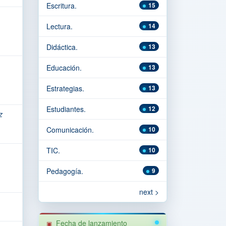
Escritura.
15
Lectura.
14
Didáctica.
13
Educación.
13
Estrategias.
13
Estudiantes.
12
z
Comunicación.
10
TIC.
10
Pedagogía.
9
next >
Fecha de lanzamiento