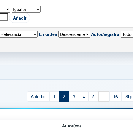
En orden
Autor/registro
Anterior
1
2
3
4
5
...
16
Sig
Autor(es)