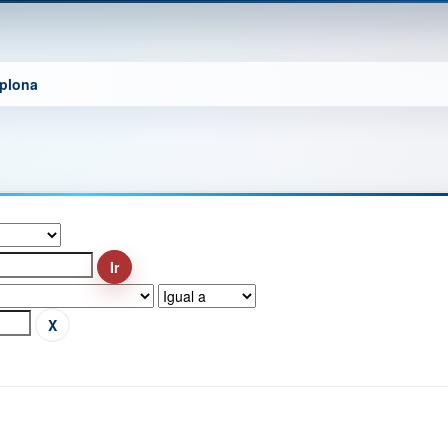
mplona