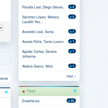
Parada Leal, Diego Stevan.
2
Sánchez López, Melany
2
Laudith Yes...
Acevedo Leal, Sonia.
1
Acosta Peña, Tania Lucero.
1
Aguilar Cañas, Sandra
1
Johanna.
Aldana Saenz, Alirio.
1
next >
uiente
Título
Enseñanza.
50