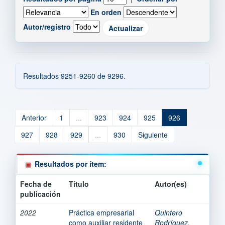
En orden
Autor/registro
Resultados 9251-9260 de 9296.
Anterior
1
...
923
924
925
926
927
928
929
...
930
Siguiente
Resultados por ítem:
Fecha de
Título
Autor(es)
publicación
2022
Práctica empresarial
Quintero
como auxiliar residente
Rodríguez,