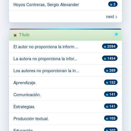
Hoyos Contreras, Sergio Alexander
3
next >
Título
El autor no proporciona la inform...
2094
La autora no proporciona la infor...
1454
Los autores no proporcionan la in...
289
Aprendizaje.
152
Comunicación.
141
Estrategias.
141
Producción textual.
105
Educación.
102