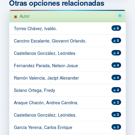
Otras opciones relacionadas
Autor
Torres Chávez, Ivaldo.
6
Cancino Escalante, Giovanni Orlando.
5
Castellanos González, Leónides
4
Fernandez Parada, Nelson Josue
4
Ramón Valencia, Jacipt Alexander
4
Solano Ortega, Fredy
4
Araque Chacón, Andrea Carolina.
3
Castellanos González, Leónides.
3
García Yerena, Carlos Enrique
3