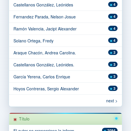
Castellanos González, Leónides
4
Fernandez Parada, Nelson Josue
4
Ramón Valencia, Jacipt Alexander
4
Solano Ortega, Fredy
4
Araque Chacón, Andrea Carolina.
3
Castellanos González, Leónides.
3
García Yerena, Carlos Enrique
3
Hoyos Contreras, Sergio Alexander
3
next >
Título
El autor no proporciona la inform...
2094