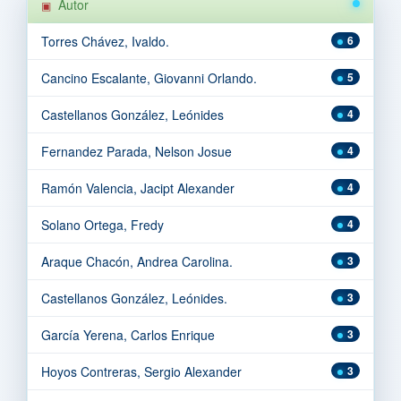
Autor
Torres Chávez, Ivaldo.
6
Cancino Escalante, Giovanni Orlando.
5
Castellanos González, Leónides
4
Fernandez Parada, Nelson Josue
4
Ramón Valencia, Jacipt Alexander
4
Solano Ortega, Fredy
4
Araque Chacón, Andrea Carolina.
3
Castellanos González, Leónides.
3
García Yerena, Carlos Enrique
3
Hoyos Contreras, Sergio Alexander
3