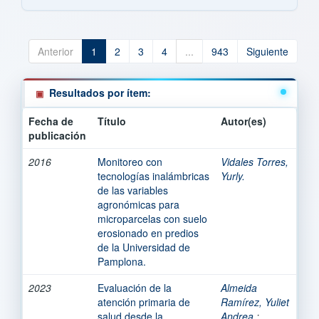
Anterior
1
2
3
4
...
943
Siguiente
Resultados por ítem:
Fecha de
Título
Autor(es)
publicación
2016
Monitoreo con
Vidales Torres,
tecnologías inalámbricas
Yurly.
de las variables
agronómicas para
microparcelas con suelo
erosionado en predios
de la Universidad de
Pamplona.
2023
Evaluación de la
Almeida
atención primaria de
Ramírez, Yuliet
salud desde la
Andrea.
;