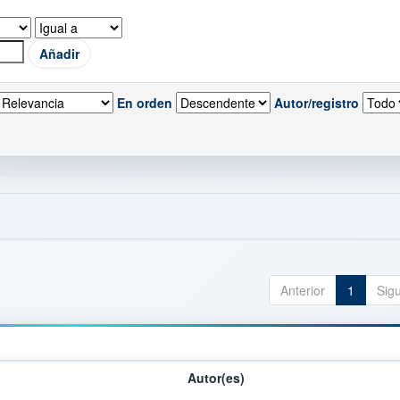
En orden
Autor/registro
Anterior
1
Sig
Autor(es)