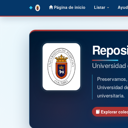
Skip
Página de inicio
Listar
Ayud
navigation
Reposi
Universidad
Preservamos, o
Universidad d
universitaria.
Explorar cole