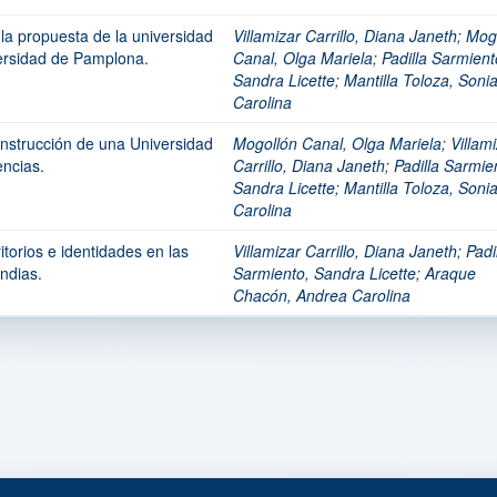
a propuesta de la universidad
Villamizar Carrillo, Diana Janeth
;
Mog
ersidad de Pamplona.
Canal, Olga Mariela
;
Padilla Sarmient
Sandra Licette
;
Mantilla Toloza, Soni
Carolina
nstrucción de una Universidad
Mogollón Canal, Olga Mariela
;
Villam
ncias.
Carrillo, Diana Janeth
;
Padilla Sarmie
Sandra Licette
;
Mantilla Toloza, Soni
Carolina
ritorios e identidades en las
Villamizar Carrillo, Diana Janeth
;
Padi
ndias.
Sarmiento, Sandra Licette
;
Araque
Chacón, Andrea Carolina