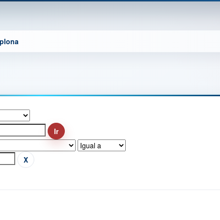
mplona