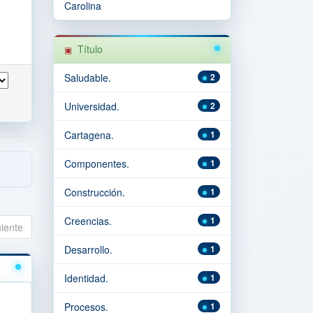
Carolina
Título
Saludable.
2
Universidad.
2
Cartagena.
1
Componentes.
1
Construcción.
1
Creencias.
1
uiente
Desarrollo.
1
Identidad.
1
Procesos.
1