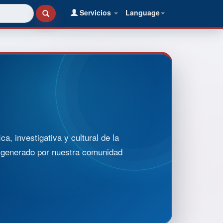
Servicios
Language
, investigativa y cultural de la
o generado por nuestra comunidad