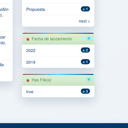
ollón
Propuesta.
1
o,
a
next >
izar
Fecha de lanzamiento
nto,
a
2022
2
2019
1
lla
Has File(s)
true
3