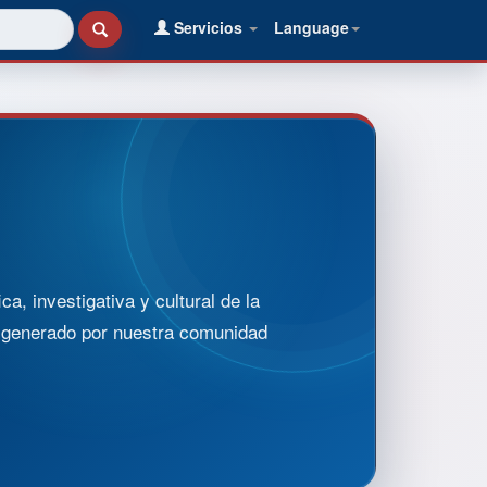
Servicios
Language
, investigativa y cultural de la
o generado por nuestra comunidad