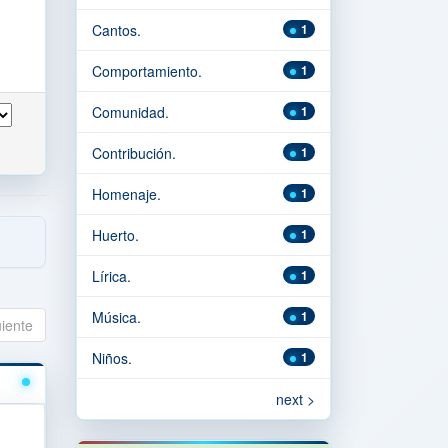
Cantos.
1
Comportamiento.
1
Comunidad.
1
Contribución.
1
Homenaje.
1
Huerto.
1
Lírica.
1
Música.
1
uiente
Niños.
1
next >