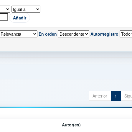
En orden
Autor/registro
Anterior
1
Sig
Autor(es)