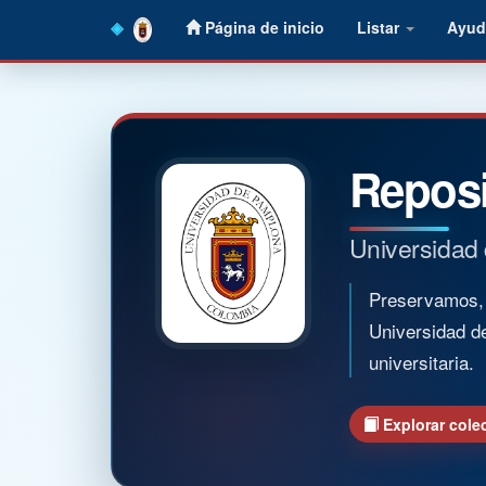
Skip
Página de inicio
Listar
Ayud
navigation
Reposi
Universidad
Preservamos, o
Universidad d
universitaria.
Explorar cole