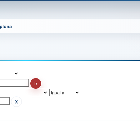
mplona