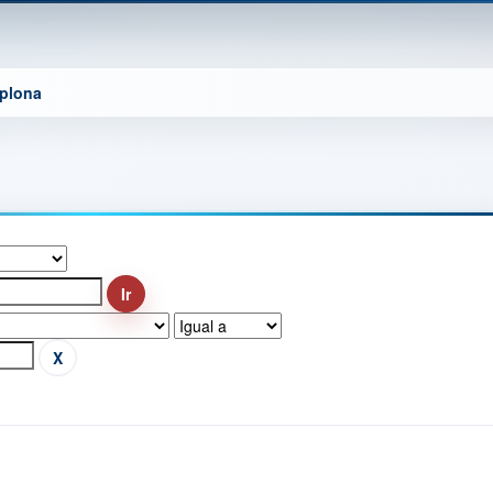
mplona