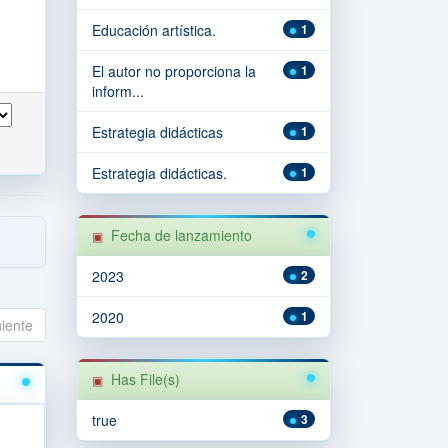
Educación artística.
1
El autor no proporciona la
1
inform...
Estrategia didácticas
1
Estrategia didácticas.
1
Fecha de lanzamiento
2023
2
2020
1
uiente
Has File(s)
true
3