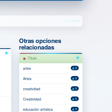
Otras opciones
relacionadas
Título
artes
1
Artes.
1
creatividad
1
Creatividad.
1
educación artística
1