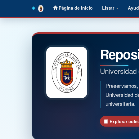
Skip
Página de inicio
Listar
Ayud
navigation
Reposi
Universidad
Preservamos, o
Universidad d
universitaria.
Explorar cole