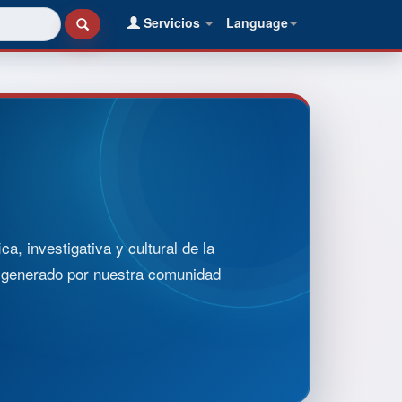
Servicios
Language
, investigativa y cultural de la
o generado por nuestra comunidad