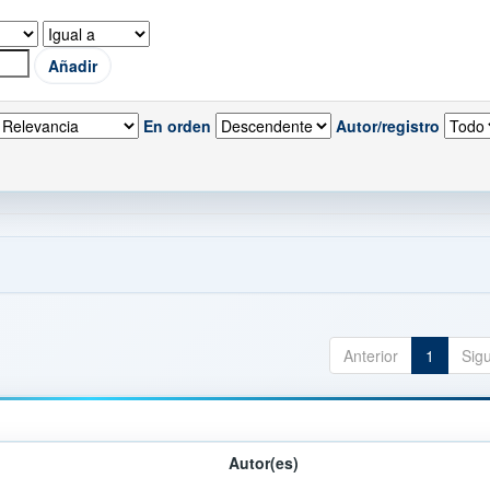
En orden
Autor/registro
Anterior
1
Sig
Autor(es)