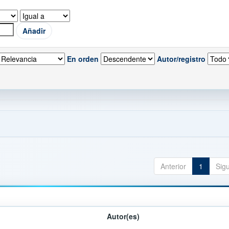
En orden
Autor/registro
Anterior
1
Sig
Autor(es)