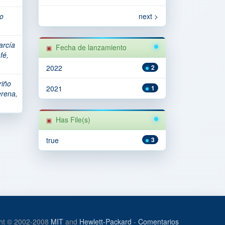
o
next >
arcía
Fecha de lanzamiento
fé,
2022
2
iño
2021
1
erena,
Has File(s)
true
3
ht © 2002-2008
MIT
and
Hewlett-Packard
-
Comentarios