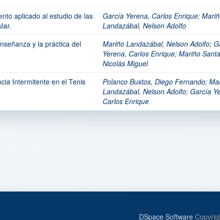
nto aplicado al estudio de las
García Yerena, Carlos Enrique
;
Mariñ
lar.
Landazábal, Nelson Adolfo
nseñanza y la práctica del
Mariño Landazábal, Nelson Adolfo
;
G
Yerena, Carlos Enrique
;
Mariño Santa
Nicolás Miguel
cia Intermitente en el Tenis
Polanco Bustos, Diego Fernando
;
Mar
Landazábal, Nelson Adolfo
;
García Y
Carlos Enrique
DSpace Software
Copyrig