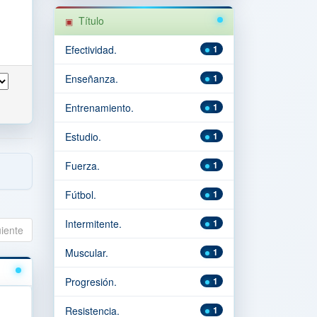
Título
Efectividad.
1
Enseñanza.
1
Entrenamiento.
1
Estudio.
1
Fuerza.
1
Fútbol.
1
Intermitente.
1
uiente
Muscular.
1
Progresión.
1
Resistencia.
1