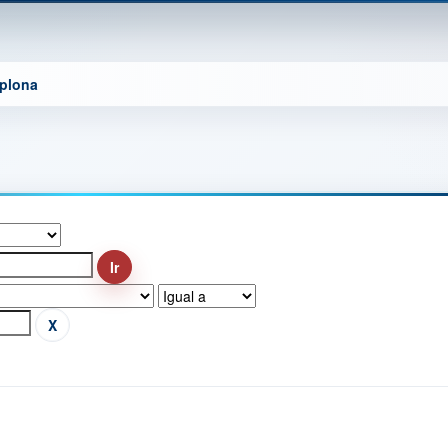
mplona