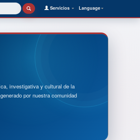
Servicios
Language
, investigativa y cultural de la
o generado por nuestra comunidad