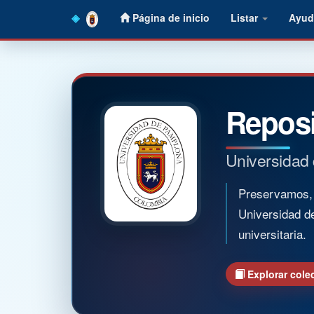
Skip
Página de inicio
Listar
Ayud
navigation
Reposi
Universidad
Preservamos, o
Universidad d
universitaria.
Explorar cole