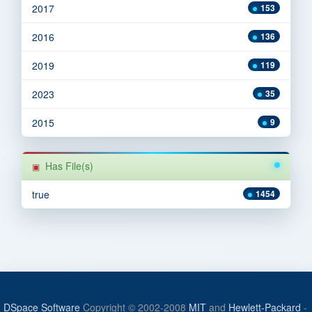
2017
153
2016
136
2019
119
2023
35
2015
9
Has File(s)
true
1454
DSpace Software
Copyright © 2002-2008
MIT
and
Hewlett-Packard
-