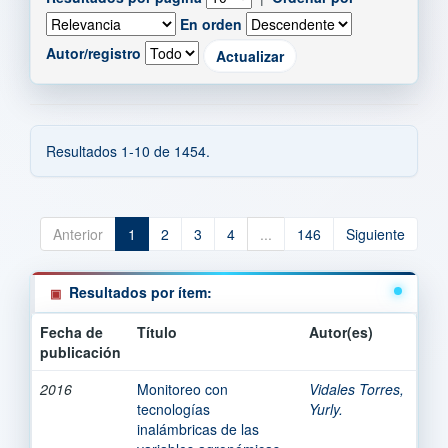
En orden
Autor/registro
Resultados 1-10 de 1454.
Anterior
1
2
3
4
...
146
Siguiente
Resultados por ítem:
Fecha de
Título
Autor(es)
publicación
2016
Monitoreo con
Vidales Torres,
tecnologías
Yurly.
inalámbricas de las