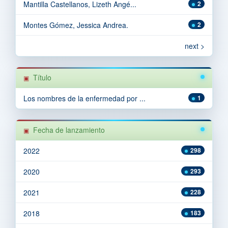
Mantilla Castellanos, Lizeth Angé...
2
Montes Gómez, Jessica Andrea.
2
next >
Título
Los nombres de la enfermedad por ...
1
Fecha de lanzamiento
2022
298
2020
293
2021
228
2018
183