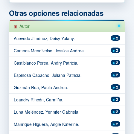
Otras opciones relacionadas
Autor
Acevedo Jiménez, Deisy Yulany.
2
Campos Mendivelso, Jessica Andrea.
2
Castiblanco Perea, Andry Patricia.
2
Espinosa Capacho, Juliana Patricia.
2
Guzmán Roa, Paula Andrea.
2
Leandry Rincón, Carmiña.
2
Luna Meléndez, Yennifer Gabriela.
2
Manrique Higuera, Angie Katerine.
2