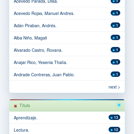
Acevedo Parada, Dilsa.
1
Acevedo Rojas, Manuel Andres.
1
Adán Piraban, Andrés.
1
Alba Niño, Magali
1
Alvarado Castro, Roxana.
1
Anajar Rico, Yesenia Thalía.
1
Andrade Contreras, Juan Pablo.
1
next >
Título
Aprendizaje.
13
Lectura.
12