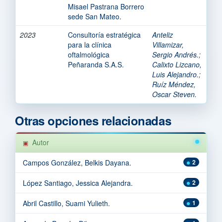
Misael Pastrana Borrero
sede San Mateo.
2023
Consultoría estratégica
Anteliz
para la clínica
Villamizar,
oftalmológica
Sergio Andrés.
;
Peñaranda S.A.S.
Calixto Lizcano,
Luis Alejandro.
;
Ruíz Méndez,
Oscar Steven.
Otras opciones relacionadas
Autor
Campos González, Belkis Dayana.
2
López Santiago, Jessica Alejandra.
2
Abril Castillo, Suami Yulieth.
1