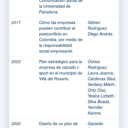
Comunicación Social de
la Universidad de
Pamplona.
2017
Cómo las empresas
Gélvez
pueden contribuir al
Rodríguez,
postconflicto en
Diego Andrés.
Colombia, por medio de
la responsabilidad
social empresarial.
2023
Plan estratégico para la
Ochoa
empresa de calzado r-
Rodríguez,
sport en el municipio de
Laura Joanna.
;
Villa del Rosario.
Cárdenas Silva,
Serliany Mileth.
;
Ortiz Díaz,
Yesica Lizbeth.
;
Silva Boada,
Yennifer
Karime.
2020
Diseño de un plan de
Garavito