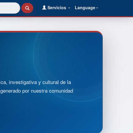
Servicios
Language
, investigativa y cultural de la
o generado por nuestra comunidad