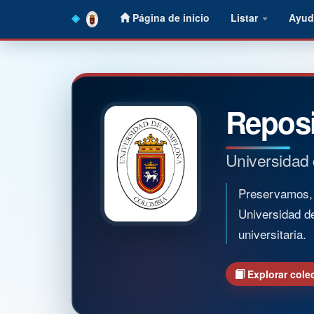
Skip
Página de inicio
Listar
Ayud
navigation
Reposi
Universidad
Preservamos, o
Universidad d
universitaria.
Explorar cole