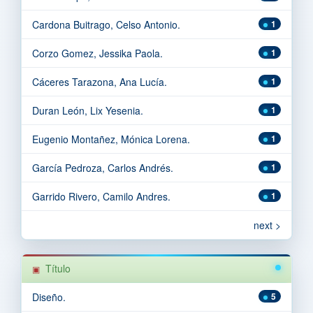
Cardona Buitrago, Celso Antonio.
1
Corzo Gomez, Jessika Paola.
1
Cáceres Tarazona, Ana Lucía.
1
Duran León, Lix Yesenia.
1
Eugenio Montañez, Mónica Lorena.
1
García Pedroza, Carlos Andrés.
1
Garrido Rivero, Camilo Andres.
1
next >
Título
Diseño.
5