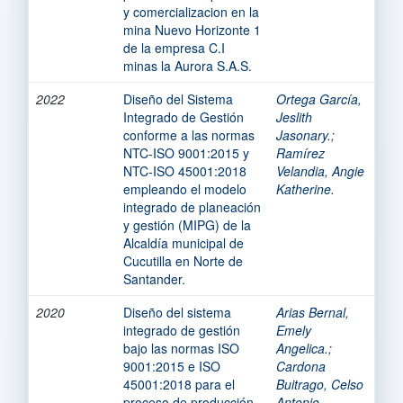
y comercializacion en la
mina Nuevo Horizonte 1
de la empresa C.I
minas la Aurora S.A.S.
2022
Diseño del Sistema
Ortega García,
Integrado de Gestión
Jeslith
conforme a las normas
Jasonary.
;
NTC-ISO 9001:2015 y
Ramírez
NTC-ISO 45001:2018
Velandia, Angie
empleando el modelo
Katherine.
integrado de planeación
y gestión (MIPG) de la
Alcaldía municipal de
Cucutilla en Norte de
Santander.
2020
Diseño del sistema
Arias Bernal,
integrado de gestión
Emely
bajo las normas ISO
Angelica.
;
9001:2015 e ISO
Cardona
45001:2018 para el
Buitrago, Celso
proceso de producción
Antonio.