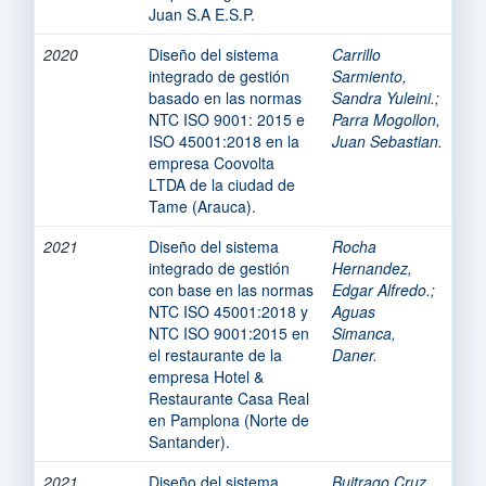
Juan S.A E.S.P.
2020
Diseño del sistema
Carrillo
integrado de gestión
Sarmiento,
basado en las normas
Sandra Yuleini.
;
NTC ISO 9001: 2015 e
Parra Mogollon,
ISO 45001:2018 en la
Juan Sebastian.
empresa Coovolta
LTDA de la ciudad de
Tame (Arauca).
2021
Diseño del sistema
Rocha
integrado de gestión
Hernandez,
con base en las normas
Edgar Alfredo.
;
NTC ISO 45001:2018 y
Aguas
NTC ISO 9001:2015 en
Simanca,
el restaurante de la
Daner.
empresa Hotel &
Restaurante Casa Real
en Pamplona (Norte de
Santander).
2021
Diseño del sistema
Buitrago Cruz,