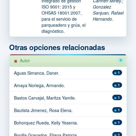
integrado de gestión
Carmen Mirley.
;
ISO 9001: 2015 y
Gonzalez
OHSAS 18001:2007,
Sanjuan, Rafael
para el servicio de
Hernando.
parqueadero y grúa, el
diagnóstico.
Otras opciones relacionadas
Autor
Aguas Simanca, Daner.
1
Amaya Noriega, Armando.
1
Bastos Carvajal, Maritza Yamile.
1
Bautista Jimenez, Rosa Elena.
1
Bohorquez Rueda, Kelly Yesenia.
1
Bonilla Granados, Eliana Patricia.
1