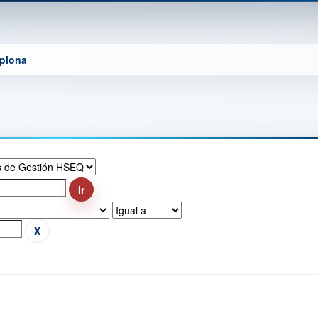
mplona