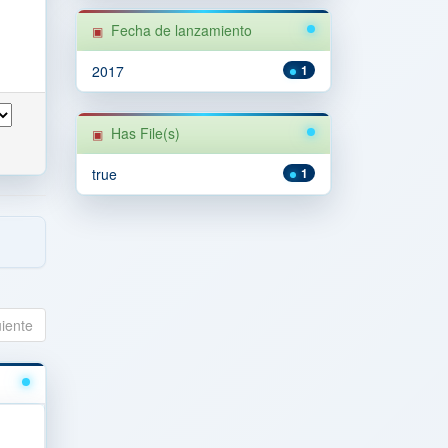
Fecha de lanzamiento
2017
1
Has File(s)
true
1
uiente