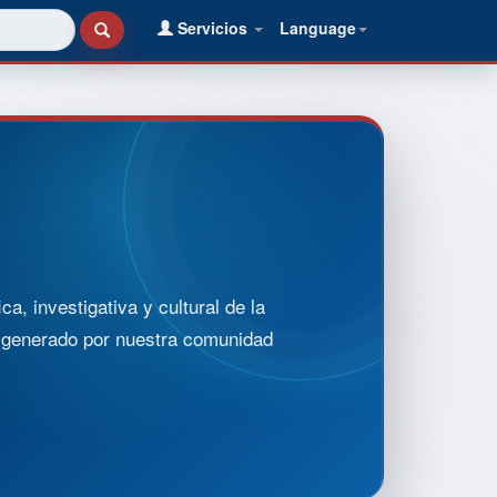
Servicios
Language
, investigativa y cultural de la
o generado por nuestra comunidad