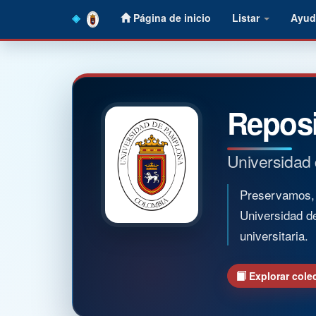
Skip
Página de inicio
Listar
Ayud
navigation
Reposi
Universidad
Preservamos, o
Universidad d
universitaria.
Explorar cole