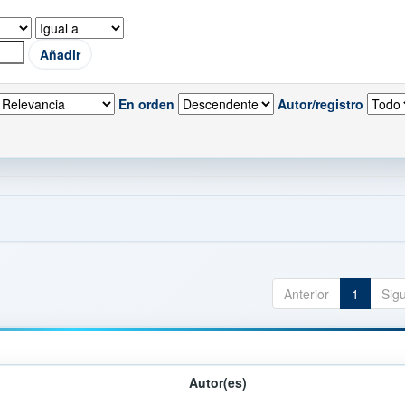
En orden
Autor/registro
Anterior
1
Sig
Autor(es)