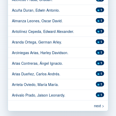
Acuña Duran, Edwin Antonio.
1
Almanza Leones, Oscar David.
1
Antolínez Cepeda, Edward Alexander.
1
Aranda Ortega, German Arley.
1
Arciniegas Arias, Harley Davidson.
1
Arias Contreras, Ángel Ignacio.
1
Arias Dueñez, Carlos Andrés.
1
Arrieta Oviedo, María María.
1
Arévalo Prado, Jaison Leonardy.
1
next >