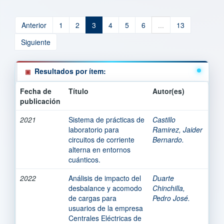
Anterior
1
2
3
4
5
6
...
13
Siguiente
Resultados por ítem:
Fecha de
Título
Autor(es)
publicación
2021
Sistema de prácticas de
Castillo
laboratorio para
Ramirez, Jaider
circuitos de corriente
Bernardo.
alterna en entornos
cuánticos.
2022
Análisis de impacto del
Duarte
desbalance y acomodo
Chinchilla,
de cargas para
Pedro José.
usuarios de la empresa
Centrales Eléctricas de