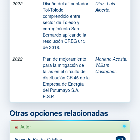
2022
Diseño del alimentador
Díaz, Luis
Tol-Toledo
Alberto.
comprendido entre
sector de Toledo y
corregimiento San
Bernardo aplicando la
resolución CREG 015
de 2018.
2022
Plan de mejoramiento
Moriano Acosta,
para la mitigación de
William
fallas en el circuito de
Cristopher.
distribución CP-46 de la
Empresa de Energía
del Putumayo S.A.
E.S.P.
Otras opciones relacionadas
Autor
Acevedo Prada, Cristian.
1