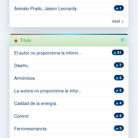
Arévalo Prado, Jaison Leonardy.
1
next >
Título
El autor no proporciona la inform...
61
Diseño.
7
Armónicos.
5
La autora no proporciona la infor...
5
Calidad de la energía.
4
Control.
4
Ferroresonancia.
3