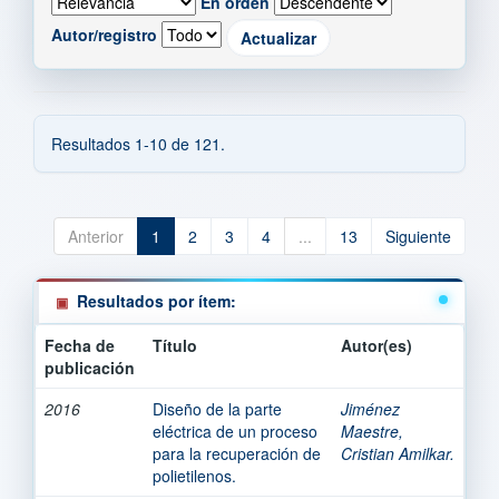
En orden
Autor/registro
Resultados 1-10 de 121.
Anterior
1
2
3
4
...
13
Siguiente
Resultados por ítem:
Fecha de
Título
Autor(es)
publicación
2016
Diseño de la parte
Jiménez
eléctrica de un proceso
Maestre,
para la recuperación de
Cristian Amilkar.
polietilenos.