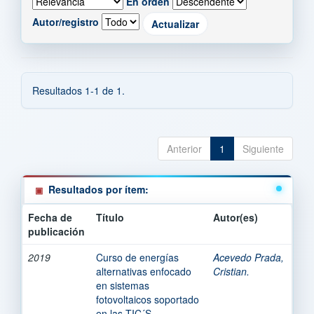
En orden
Autor/registro
Resultados 1-1 de 1.
Anterior
1
Siguiente
Resultados por ítem:
Fecha de
Título
Autor(es)
publicación
2019
Curso de energías
Acevedo Prada,
alternativas enfocado
Cristian.
en sistemas
fotovoltaicos soportado
en las TIC´S.