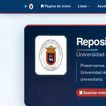
Skip
Página de inicio
Listar
Ayud
navigation
Reposi
Universidad
Preservamos, o
Universidad d
universitaria.
Explorar cole