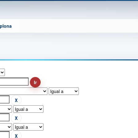
mplona