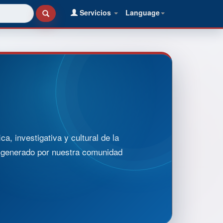
Servicios
Language
, investigativa y cultural de la
o generado por nuestra comunidad